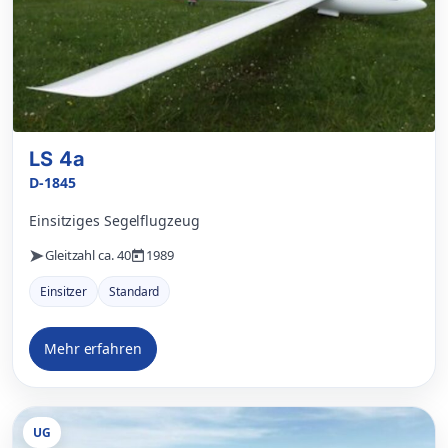
LS 4a
D-1845
Einsitziges Segelflugzeug
Gleitzahl ca. 40
1989
Einsitzer
Standard
Mehr erfahren
UG