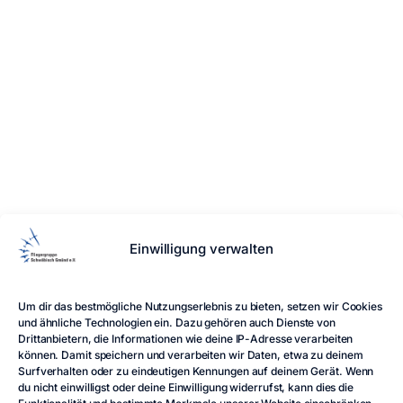
Die Fliegergruppe Schwäbisch Gmünd e.V. ist ein
Einwilligung verwalten
gemeinnütziger Verein, der seit vielen Jahren den
Segelflugsport am Hornberg betreibt.
LINKS
Um dir das bestmögliche Nutzungserlebnis zu bieten, setzen wir Cookies
Home
Blog
Impressum
Datenschutz
Cookie-
und ähnliche Technologien ein. Dazu gehören auch Dienste von
Richtlinie
Intern
Drittanbietern, die Informationen wie deine IP-Adresse verarbeiten
können. Damit speichern und verarbeiten wir Daten, etwa zu deinem
FOLGE UNS
Surfverhalten oder zu eindeutigen Kennungen auf deinem Gerät. Wenn
du nicht einwilligst oder deine Einwilligung widerrufst, kann dies die