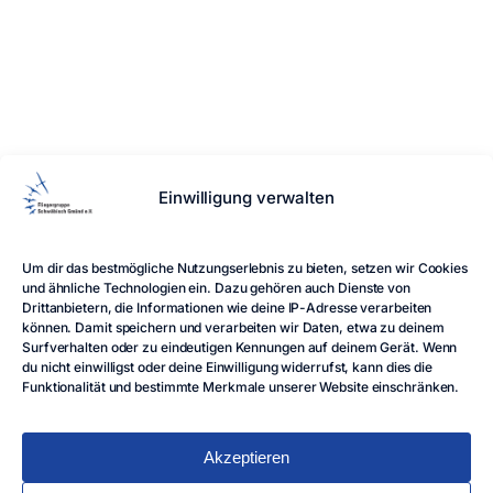
Die Fliegergruppe Schwäbisch Gmünd e.V. ist ein
Einwilligung verwalten
gemeinnütziger Verein, der seit vielen Jahren den
Segelflugsport am Hornberg betreibt.
LINKS
Um dir das bestmögliche Nutzungserlebnis zu bieten, setzen wir Cookies
Home
Blog
Impressum
Datenschutz
Cookie-
und ähnliche Technologien ein. Dazu gehören auch Dienste von
Richtlinie
Intern
Drittanbietern, die Informationen wie deine IP-Adresse verarbeiten
können. Damit speichern und verarbeiten wir Daten, etwa zu deinem
FOLGE UNS
Surfverhalten oder zu eindeutigen Kennungen auf deinem Gerät. Wenn
du nicht einwilligst oder deine Einwilligung widerrufst, kann dies die
Funktionalität und bestimmte Merkmale unserer Website einschränken.
© 2025 - 2026 Fliegergruppe Schwäbisch Gmünd e.V. -
Alle Rechte vorbehalten
Akzeptieren
Made with