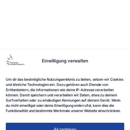
Die Fliegergruppe Schwäbisch Gmünd e.V. ist ein
Einwilligung verwalten
gemeinnütziger Verein, der seit vielen Jahren den
Segelflugsport am Hornberg betreibt.
LINKS
Um dir das bestmögliche Nutzungserlebnis zu bieten, setzen wir Cookies
Home
Blog
Impressum
Datenschutz
Cookie-
und ähnliche Technologien ein. Dazu gehören auch Dienste von
Richtlinie
Intern
Drittanbietern, die Informationen wie deine IP-Adresse verarbeiten
können. Damit speichern und verarbeiten wir Daten, etwa zu deinem
FOLGE UNS
Surfverhalten oder zu eindeutigen Kennungen auf deinem Gerät. Wenn
du nicht einwilligst oder deine Einwilligung widerrufst, kann dies die
Funktionalität und bestimmte Merkmale unserer Website einschränken.
© 2025 - 2026 Fliegergruppe Schwäbisch Gmünd e.V. -
Alle Rechte vorbehalten
Akzeptieren